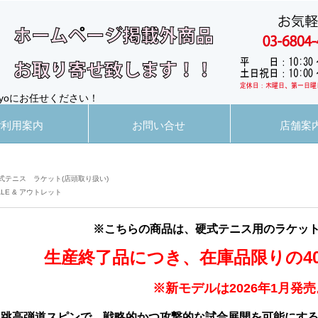
yoにお任せください！
ご利用案内
お問い合せ
店舗案
式テニス ラケット(店頭取り扱い)
ALE & アウトレット
※こちらの商品は、硬式テニス用のラケッ
生産終了品につき、在庫品限りの40％
※新モデルは2026年1月発売
跳高弾道スピンで、戦略的かつ攻撃的な試合展開を可能にする「