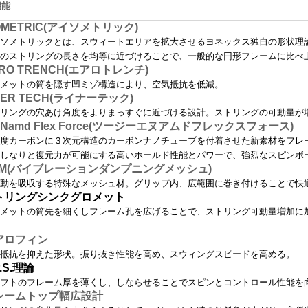
機能
OMETRIC(アイソメトリック)
ソメトリックとは、スウィートエリアを拡大させるヨネックス独自の形状理
のストリングの長さを均等に近づけることで、一般的な円形フレームに比べ
RO TRENCH(エアロトレンチ)
メットの筒を隠す凹ミゾ構造により、空気抵抗を低減。
NER TECH(ライナーテック)
リングの穴あけ角度をよりまっすぐに近づける設計。ストリングの可動量が
-Namd Flex Force(ツージーエヌアムドフレックスフォース)
度カーボンに３次元構造のカーボンナノチューブを付着させた新素材をフレ
しなりと復元力が可能にする高いホールド性能とパワーで、強烈なスピンボ
DM(バイブレーションダンプニングメッシュ)
動を吸収する特殊なメッシュ材。グリップ内、広範囲に巻き付けることで快
トリングシンクグロメット
メットの筒先を細くしフレーム孔を広げることで、ストリング可動量増加に
アロフィン
抵抗を抑えた形状。振り抜き性能を高め、スウィングスピードを高める。
P.S.理論
フトのフレーム厚を薄くし、しならせることでスピンとコントロール性能を
レームトップ幅広設計