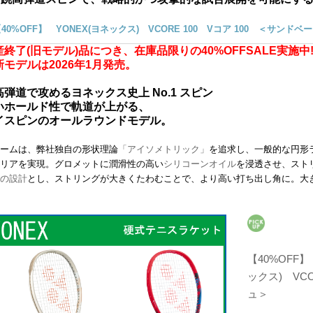
40%OFF】 YONEX(ヨネックス) VCORE 100 Vコア 100 ＜サンド
産終了(旧モデル)品につき、在庫品限りの40%OFFSALE実施中!
新モデルは2026年1月発売。
高弾道で攻めるヨネックス史上 No.1 スピン
いホールド性で軌道が上がる、
イスピンのオールラウンドモデル。
ームは、弊社独自の形状理論
「アイソメトリック」
を追求し、一般的な円形
リアを実現。グロメットに潤滑性の高い
シリコーンオイル
を浸透させ、スト
の設計
とし、ストリングが大きくたわむことで、より高い打ち出し角に。大
【40%OFF
ックス) VCO
ュ＞