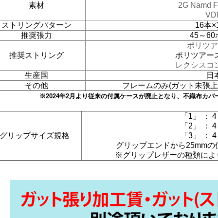
素材
2G Namd Fl
VD
ストリングパターン
16本×
推奨張力
45～6
ポリツア
推奨ストリング
ポリツアー
レクシスコ
生産国
日
その他
フレームのみ(ガット未張上
※2024年2月より従来の付属ケースが廃止となり、不織布カ
「1」 ： 4 
「2」 ： 4 
グリップサイズ規格
「3」 ： 4 
グリップエンドから25mm
※グリップレザーの種類によ