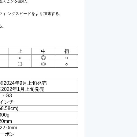
道スピンを生む。
ウィ ングスピードをより加速する。
る。
上
中
初
○
◎
○
◎
◎
○
※2024年9月上旬発売
※2022年1月上旬発売
2・G3
方インチ
8.58cm)
300g
20mm
-22.0mm
ーボン