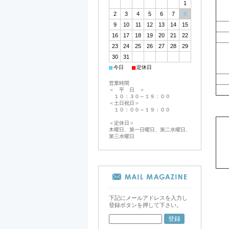
1
2
3
4
5
6
7
8
9
10
11
12
13
14
15
16
17
18
19
20
21
22
23
24
25
26
27
28
29
30
31
■
■
今日
定休日
営業時間
＜ 平 日 ＞
１０：３０～１９：００
＜土日祝日＞
１０：００～１９：００
＜定休日＞
木曜日、第一日曜日、第二水曜日、
第三水曜日
下記にメールアドレスを入力し
登録ボタンを押して下さい。