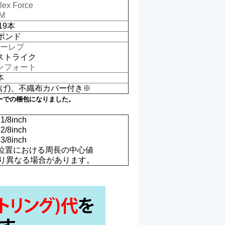
ex Force
M
19本
0ポンド
ーレブ
ストライク
ンフォート
本
げ)、不織布カバー付き※
バーでの梱包になりました。
1/8inch
2/8inch
3/8inch
の位置における周長の中心値
り異なる場合があります。