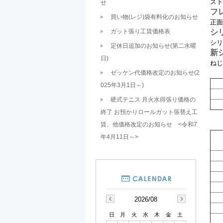
スト
せ
フ
買い物(レジ)袋有料化のお知らせ
正面
ガット張り工賃価格表
シ
シリ
定休日追加のお知らせ(第二水曜
新
日)
ねじ
ゼッケン代価格改定のお知らせ(2
025年3月1日～)
硬式テニス 月火水得張り価格の
終了 お預かりロールガット張替え工
賃、他価格改定のお知らせ <令和7
年4月11日～>
2026/08
日
月
火
水
木
金
土