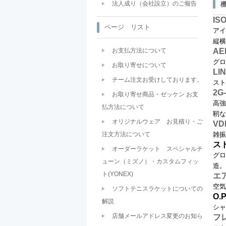
法人成り（会社設立）のご報告
IS
ページ リスト
アイ
縦横
お支払方法について
AE
グロ
お取り寄せについて
LI
チーム注文お受けしております。
スト
2G
お取り寄せ商品・ゼッケン お支
高強
払方法について
靭な
オリジナルウェア お見積り・ご
V
注文方法について
雑振
ス
オーダーラケット スペシャルチ
グロ
ューン（ミズノ）・カスタムフィッ
造。
ト(YONEX)
エ
空気
ソフトテニスラケットについての
O.
解説
シャ
店舗メールアドレス変更のお知ら
フ