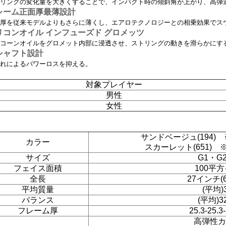
リングの変化量を大きくすることで、インパクト時の傾斜角が上がり、高弾
レーム正面厚最薄設計
厚を従来モデルよりもさらに薄くし、エアロテクノロジーとの相乗効果でス
リコンオイル インフューズド グロメッツ
コーンオイルをグロメット内部に浸透させ、ストリングの動きを滑らかにす
シャフト設計
れによるパワーロスを抑える。
対象プレイヤー
男性
女性
サンドベージュ(194) 
カラー
スカーレット(651) 
サイズ
G1・G
フェイス面積
100平
全長
27インチ(6
平均質量
(平均)
バランス
(平均)3
フレーム厚
25.3-25.3
高弾性カ