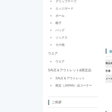
グリップテープ
エッジガード
ボール
帽子
バッグ
ソックス
その他
ウエア
ウエア
製品名
SALE＆アウトレット&限定品
型番:
SALE & アウトレット
メーカ
限定（JAPAN）品コーナー
ご挨拶