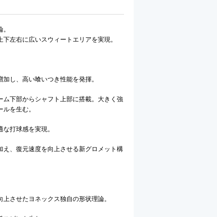
論。
上下左右に広いスウィートエリアを実現。
増加し、高い喰いつき性能を発揮。
ーム下部からシャフト上部に搭載。大きく強
ールを生む。
適な打球感を実現。
加え、復元速度を向上させる新グロメット構
向上させたヨネックス独自の形状理論。