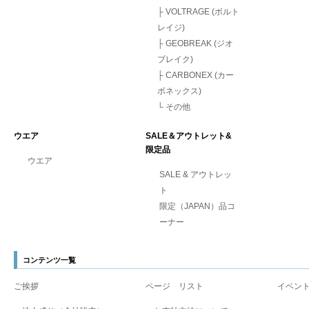
├
VOLTRAGE (ボルト
レイジ)
├
GEOBREAK (ジオ
ブレイク)
├
CARBONEX (カー
ボネックス)
└
その他
ウエア
SALE＆アウトレット&
限定品
ウエア
SALE & アウトレッ
ト
限定（JAPAN）品コ
ーナー
コンテンツ一覧
ご挨拶
ページ リスト
イベン