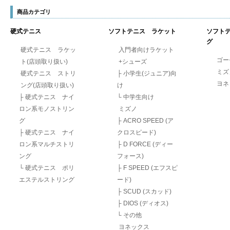
商品カテゴリ
硬式テニス
ソフトテニス ラケット
ソフト
グ
硬式テニス ラケッ
入門者向けラケット
ゴー
ト(店頭取り扱い)
+シューズ
ミ
硬式テニス ストリ
├
小学生(ジュニア)向
ヨ
ング(店頭取り扱い)
け
├
硬式テニス ナイ
└
中学生向け
ロン系モノストリン
ミズノ
グ
├
ACRO SPEED (ア
├
硬式テニス ナイ
クロスピード)
ロン系マルチストリ
├
D FORCE (ディー
ング
フォース)
└
硬式テニス ポリ
├
F SPEED (エフスピ
エステルストリング
ード)
├
SCUD (スカッド)
├
DIOS (ディオス)
└
その他
ヨネックス