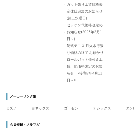
ガット張り工賃価格表
定休日追加のお知らせ
(第二水曜日)
ゼッケン代価格改定の
お知らせ(2025年3月1
日～)
硬式テニス 月火水得張
り価格の終了 お預かり
ロールガット張替え工
賃、他価格改定のお知
らせ <令和7年4月11
日～>
メーカーリンク集
ミズノ
ヨネックス
ゴーセン
アシックス
ダン
会員登録・メルマガ