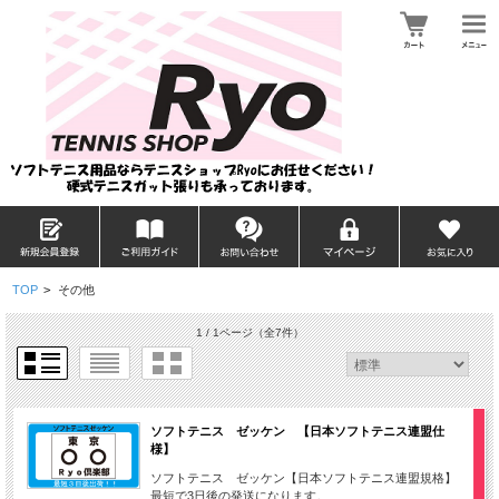
TOP
>
その他
1 / 1ページ
（全7件）
ソフトテニス ゼッケン 【日本ソフトテニス連盟仕
様】
ソフトテニス ゼッケン【日本ソフトテニス連盟規格】
最短で3日後の発送になります。