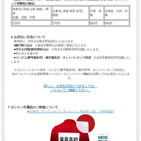
ック同梱包の場合)
南東北( 宮城 山形 福島)、関
北東北( 青森 秋田 岩手)、
中国、四
北海道、九州、沖
東、
関西
国
縄
信越、北陸、中部
720円
775円
830円
940円
6.お支払い方法について
基本的に、代引きを除き料金先払いになります。
■
銀行振り込み
※振込手数料はお客様ご負担となります。
■
代引き(宅配便利用時のみ)
※代引き手数料330円頂戴いたします。
■
クレジットカード
■コンビニ(番号端末式)・銀行端末式・ネットバンキング決済
※決済手数料440円頂戴いた
します。
※クレジットカード決済・コンビニ(番号端末式)・銀行ATM・ネットバンキング決済は、
当ホームページのお客様専用ページ(シークレットページ機能)を利用してのお支払いになりま
す。
詳しい、お支払方法につきましては、
こちらにてご確認ください。
7.ゼッケン付属品のご斡旋について
■YONEX ゼッケンホック（6ヶセット）AC460 011 ￥484(税込)