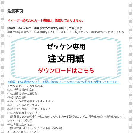
注意事項
※オーダー品のためカート機能は、設置しておりません。
誤字防止のため極力、手書きでのご注文をお願いしております。
専用用紙を印刷の上、必要事項を記入し、ＦＡＸ、メール(スキャン、画像添付)にてお送りくださ
い。
※印刷、FAX環境がない方、お問い合わせフォームやメールでの注文もお受けしております。
メール等でご注文される方は、
(1)ご担当者様のお名前：
(2)ご担当者様のご連絡先：
(3)送付先ご住所：
(4)ゼッケン都道府県名or学連＜上段＞：
(5)ゼッケンお名前＜中段＞：
(6)ゼッケン所属チーム名＜下段＞：
(7)ご希望のお支払い方法：
(銀行振り込みor代金引換払いorクレジットカード決済orコンビニ(番号端末式)・銀行端末式・ネ
ットバンキング決済)
(8)ご希望の送付方法：
(普通郵便orレターパックライト便or宅配便)
を一緒にお知らせください。