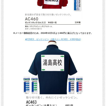
※メーカー価格改定のため、2024年10月1日より484円に値上げとなっております。
■YONEX ゼッケンピン（4個入り）AC463 ￥660(税込)