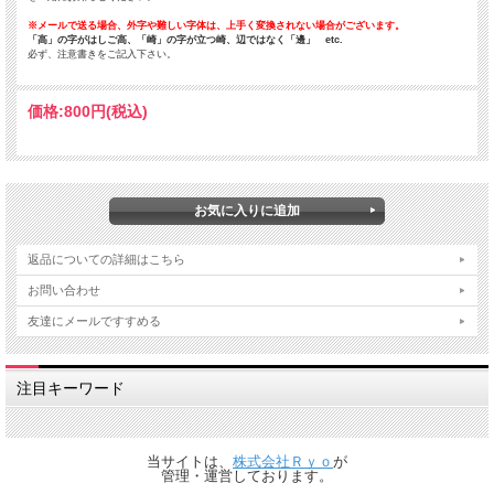
※メールで送る場合、外字や難しい字体は、上手く変換されない場合がございます。
「高」の字がはしご高、「崎」の字が立つ崎、辺ではなく「邊」 etc.
必ず、注意書きをご記入下さい。
価格:
800円
(税込)
返品についての詳細はこちら
お問い合わせ
友達にメールですすめる
注目キーワード
当サイトは、
株式会社Ｒｙｏ
が
管理・運営しております。