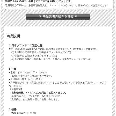
誤字防止のため極力、手書きでのご注文をお願いしております。
専用用紙を印刷の上、必要事項を記入し、ＦＡＸ、メール(スキャン、画像添付)にてお送りくださ
い。
▼ 商品説明の続きを見る ▼
商品説明
1.日本ソフトテニス連盟仕様
■サイズはB5版(182mm×257mm)。白の台布に黒文字で記入（特太ゴシック体で明記）
※印刷、FAX環境がない方、お問い合わせフォームやメールでの注文もお受けしております。
(1)上段1/4に都道府県名・学連(参考フォントサイズ=120)
メール等でご注文される方は、
(2)中段2/4に名前(参考フォントサイズ=200)
(3)下段1/4に所属名＜学校名・クラブ・企業名＞（参考フォントサイズ=100）
(1)ご担当者様のお名前：
(2)ご担当者様のご連絡先：
(3)送付先ご住所：
2.仕様
(4)ゼッケン都道府県名or学連＜上段＞：
■素材：ポリエステル100％ ツイル
風合いが柔らかく、艶のある生地です。
(5)ゼッケンお名前＜中段＞：
■４辺縁縫い加工（ホツレ防止）
(6)ゼッケン所属チーム名＜下段＞：
■昇華圧着プリント（高温の熱をプレスすることで生地にインクを染める手法です。）ゴワゴ
(7)ご希望のお支払い方法：
ワしません。
(銀行振り込みor代金引換払いorクレジットカード決済orコンビニ(番号端末式)・銀行端末式・ネッ
【注意事項】
衣類乾燥機、アイロンのご使用は、お控えください。
トバンキング決済)
高温の熱によりインクがにじみ出てしまいます。
(8)ご希望の送付方法：
洗濯後は、自然乾燥で宜しくお願い致します。
(普通郵便orレターパックライト便or宅配便)
を一緒にお知らせください。
3.価格
■1枚： 800
円（＋送料）
※メールで送る場合、外字や難しい字体は、上手く変換されない場合がございます。