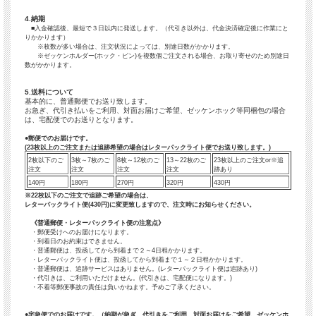
「高」の字がはしご高、「崎」の字が立つ崎、辺ではなく「邊」 etc.
必ず、注意書きをご記入下さい。
4.納期
■入金確認後、最短で３日以内に発送します。（代引き以外は、代金決済確定後に作業にと
りかかります）
※枚数が多い場合は、注文状況によっては、別途日数がかかります。
※ゼッケンホルダー(ホック・ピン)を複数個ご注文される場合、お取り寄せのため別途日
数がかかります。
5.送料について
基本的に、普通郵便でお送り致します。
お急ぎ、代引き払いをご利用、対面お届けご希望、ゼッケンホック等同梱包の場合
は、宅配便でのお送りとなります。
●
郵便でのお届けです。
(23枚以上のご注文または追跡希望の場合はレターパックライト便でお送り致します。)
2枚以下のご
3枚～7枚のご
8枚～12枚のご
13～22枚のご
23枚以上のご注文or※追
注文
注文
注文
注文
跡あり
140円
180円
270円
320円
430円
※22枚以下のご注文で追跡ご希望の場合は、
レターパックライト便(430円)に変更致しますので、注文時にお知らせください。
《普通郵便・レターパックライト便の注意点》
・郵便受けへのお届けになります。
・到着日のお約束はできません。
・普通郵便は、投函してから到着まで２～4日程かかります。
・レターパックライト便は、投函してから到着まで１～２日程かかります。
・普通郵便は、追跡サービスはありません。(レターパックライト便は追跡あり)
・代引きは、ご利用いただけません。(代引きは、宅配便になります。)
・不着等郵便事故の責任は負いかねます。予めご了承ください。
●
宅急便でのお届けです。（納期が急ぎ、代引きをご利用、対面お届けをご希望、ゼッケンホ