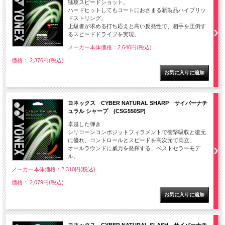
猛攻スピードショット。
ハードヒットしてもコートにおさまる新製品ハイブリッ
ドストリング。
上級者が求める打ち応えと高い反発性で、相手を圧倒す
るスピードドライブを実現。
メーカー本体価格：2,640円(税込)
価格： 2,376円(税込)
ヨネックス CYBER NATURAL SHARP サイバーナチ
ュラル シャープ (CSG550SP)
卓越した弾き
シリコーンコンポジットフィラメントで衝撃吸収と復元
に優れ、コントロールとスピードを高次元で両立。
オールラウンドに威力を発揮する、ベストセラーモデ
ル。
メーカー本体価格：2,310円(税込)
価格： 2,079円(税込)