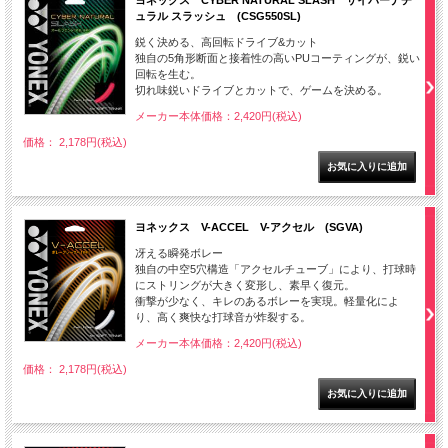
ヨネックス CYBER NATURAL SLASH サイバーナチ
ュラル スラッシュ (CSG550SL)
鋭く決める、高回転ドライブ&カット
独自の5角形断面と接着性の高いPUコーティングが、鋭い
回転を生む。
切れ味鋭いドライブとカットで、ゲームを決める。
メーカー本体価格：2,420円(税込)
価格： 2,178円(税込)
ヨネックス V-ACCEL V-アクセル (SGVA)
冴える瞬発ボレー
独自の中空5穴構造「アクセルチューブ」により、打球時
にストリングが大きく変形し、素早く復元。
衝撃が少なく、キレのあるボレーを実現。軽量化によ
り、高く爽快な打球音が炸裂する。
メーカー本体価格：2,420円(税込)
価格： 2,178円(税込)