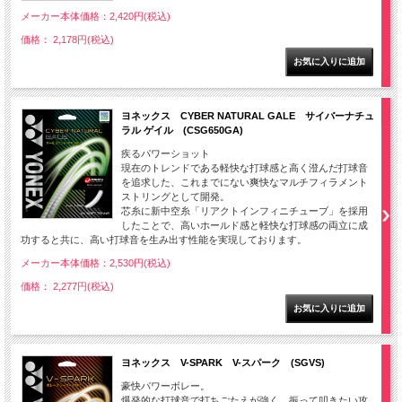
メーカー本体価格：2,420円(税込)
価格： 2,178円(税込)
ヨネックス CYBER NATURAL GALE サイバーナチュ
ラル ゲイル (CSG650GA)
疾るパワーショット
現在のトレンドである軽快な打球感と高く澄んだ打球音
を追求した、これまでにない爽快なマルチフィラメント
ストリングとして開発。
芯糸に新中空糸「リアクトインフィニチューブ」を採用
したことで、高いホールド感と軽快な打球感の両立に成
功すると共に、高い打球音を生み出す性能を実現しております。
メーカー本体価格：2,530円(税込)
価格： 2,277円(税込)
ヨネックス V-SPARK V-スパーク (SGVS)
豪快パワーボレー。
爆発的な打球音で打ちごたえが強く、振って叩きたい攻