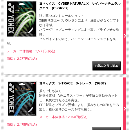
ヨネックス CYBER NATURAL X サイバーナチュラル
クロス (CSG650X)
狙い撃つコントロールショット
2重撚り加工+ポリウレタンにより、緩みが少なくソフト
な打球感。
パワーグリップコーティングにより高いドライブせを発
揮。
ピンポイントで狙う、ハイコントロールショットを実
現。
メーカー本体価格：2,530円(税込)
価格： 2,277円(税込)
ヨネックス S-TRACE S-トレース (SGST)
掴んで打ち抜く。
制振性素材「VA-エラストマー」が不快な振動をカット
し、爽快な打ち応えを実現。
FRF製法とプラズマ照射により、掴みからの加速を生み
出し、狙い通りのコースを打ち抜く。
メーカー本体価格：2,750円(税込)
価格： 2,475円(税込)