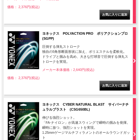
価格： 2,376円(税込)
ヨネックス POLYACTION PRO ポリアクションプロ
(SGPP)
圧倒する弾丸ストローク
独自の5角形断面形状に加え、ポリエステルを柔軟化。
ドライブと掴みを高め、大きな打球音で圧倒する弾丸ス
トロークを実現。
メーカー本体価格：2,640円(税込)
価格： 2,376円(税込)
ヨネックス CYBER NATURAL BLAST サイバーナチ
ュラルブラスト (CSG650BL)
伸びる強烈ショット。
「FA-ナイロン」が高速スウィングで瞬時の掴みを発揮。
瞬時に放つ、強烈ショットを実現。
1.25mmゲージマルチフィラメントのオールラウンドガッ
ト