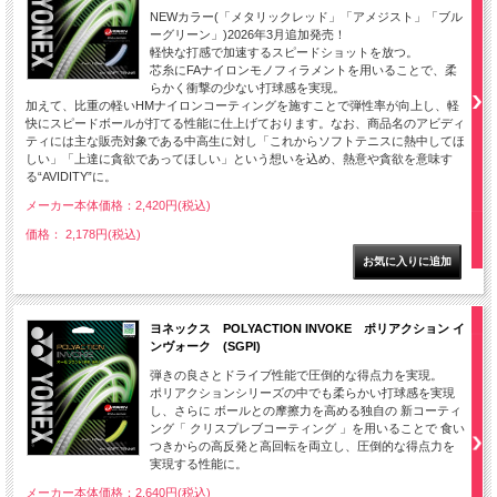
NEWカラー(「メタリックレッド」「アメジスト」「ブル
ーグリーン」)2026年3月追加発売！
軽快な打感で加速するスピードショットを放つ。
芯糸にFAナイロンモノフィラメントを用いることで、柔
らかく衝撃の少ない打球感を実現。
加えて、比重の軽いHMナイロンコーティングを施すことで弾性率が向上し、軽
快にスピードボールが打てる性能に仕上げております。なお、商品名のアビディ
ティには主な販売対象である中高生に対し「これからソフトテニスに熱中してほ
しい」「上達に貪欲であってほしい」という想いを込め、熱意や貪欲を意味す
る“AVIDITY”に。
メーカー本体価格：2,420円(税込)
価格： 2,178円(税込)
ヨネックス POLYACTION INVOKE ポリアクション イ
ンヴォーク (SGPI)
弾きの良さとドライブ性能で圧倒的な得点力を実現。
ポリアクションシリーズの中でも柔らかい打球感を実現
し、さらに ボールとの摩擦力を高める独自の 新コーティ
ング「 クリスプレブコーティング 」を用いることで 食い
つきからの高反発と高回転を両立し、圧倒的な得点力を
実現する性能に。
メーカー本体価格：2,640円(税込)