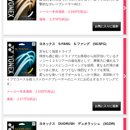
撃的なボレープレーヤー向け。
メーカー本体価格：2,640円(税込)
価格： 2,376円(税込)
ヨネックス S-FANG S-ファング (SGSFG)
牙をむく強攻ドライブ
球持ち感と鋭いドライブでお客様から好評頂いているナ
ノジー１２５ツアーの進化形として、摩擦力に優れるフ
リクションスピンコーティングを採用。更なる打球の食
いつきに加え、かつてない強烈なドライブを実現。
柔らかな食いつきでボールをしっかり掴み、高回転ドラ
イブでコースを狙うストロークプレーヤーのニーズにお応えするストリングで
す。
メーカー本体価格：2,530円(税込)
価格： 2,277円(税込)
ヨネックス DUORUSH デュオラッシュ (SGDR)