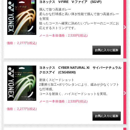
ヨネックス V-FIRE V-ファイア (SGVF)
掴んで放つ高速ボレー
柔らかな打球感と高い弾き性能で掴んで放つ高速ボレー
を実現
狙ったコースへ確実に決めたいプレーヤーのニーズにお
応えするストリングです。
メーカー本体価格：2,530円(税込)
価格： 2,277円(税込)
ヨネックス CYBER NATURAL XI サイバーナチュラル
クロスアイ (CSG650XI)
射抜くスピードショット
2重撚り加工+ポリウレタンにより、緩みが少なくソフト
な打球感。
コースを射抜く、ハイスピードショットを実現。
メーカー本体価格：2,530円(税込)
価格： 2,277円(税込)