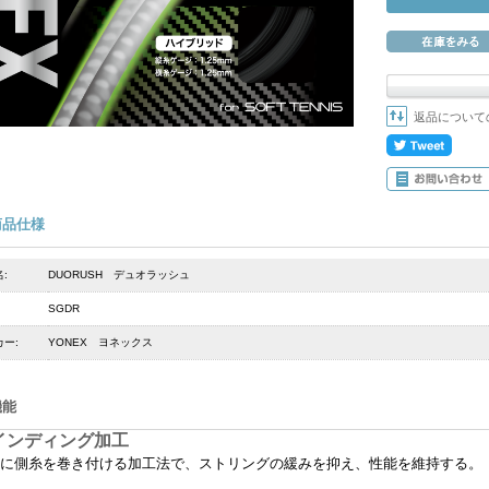
返品について
商品仕様
:
DUORUSH デュオラッシュ
SGDR
ー:
YONEX ヨネックス
機能
インディング加工
に側糸を巻き付ける加工法で、ストリングの緩みを抑え、性能を維持する。