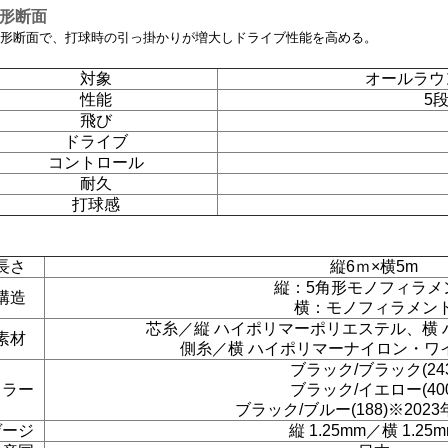
角形断面
形断面で、打球時の引っ掛かりが増大しドライブ性能を高める。
対象
オールラウ
性能
5
飛び
ドライブ
コントロール
耐久
打球感
長さ
縦6ｍ×横5m
縦：5角形モノフィラメ
構造
横：モノフィラメン
芯糸／縦 ハイポリマーポリエステル、横
素材
側糸／横 ハイポリマーナイロン・ワ
ブラック/ブラック(243
カラー
ブラック/イエロー(400
ブラック/ブルー(188)※202
ゲージ
縦 1.25mm／横 1.25