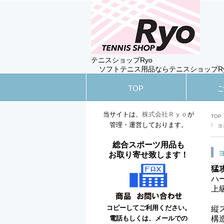
テニスショップRyo
ソフトテニス用品ならテニスショップR
TOP
当サイトは、
株式会社Ｒｙｏ
が
TOP
管理・運営しております。
ヨ
総合スポーツ用品も
お取り寄せ致します！
猛
ハ
上
コピーしてご利用ください。
縦
電話もしくは、メールでの
構