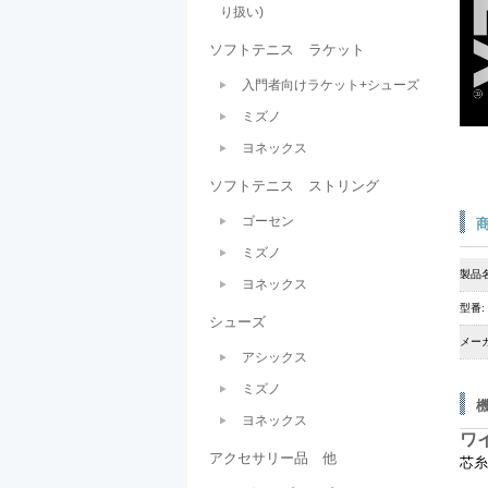
り扱い)
ソフトテニス ラケット
入門者向けラケット+シューズ
ミズノ
ヨネックス
ソフトテニス ストリング
ゴーセン
ミズノ
製品名
ヨネックス
型番:
シューズ
メーカ
アシックス
ミズノ
ヨネックス
ワ
アクセサリー品 他
芯糸