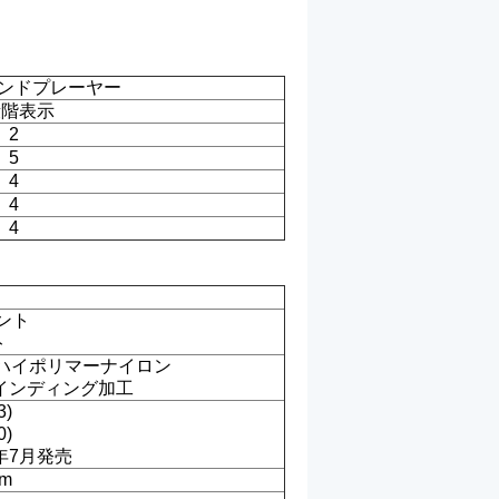
ンドプレーヤー
段階表示
2
5
4
4
4
ント
ト
 ハイポリマーナイロン
インディング加工
)
)
3年7月発売
mm