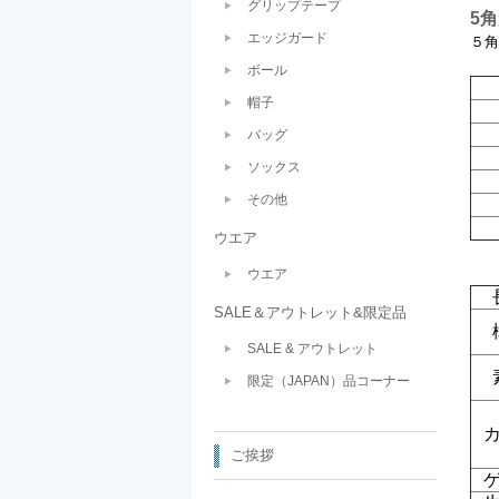
グリップテープ
5
エッジガード
５角
ボール
帽子
バッグ
ソックス
その他
ウエア
ウエア
SALE＆アウトレット&限定品
SALE & アウトレット
限定（JAPAN）品コーナー
ご挨拶