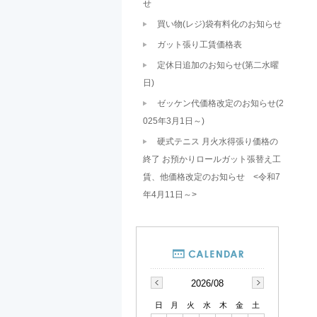
せ
買い物(レジ)袋有料化のお知らせ
ガット張り工賃価格表
定休日追加のお知らせ(第二水曜
日)
ゼッケン代価格改定のお知らせ(2
025年3月1日～)
硬式テニス 月火水得張り価格の
終了 お預かりロールガット張替え工
賃、他価格改定のお知らせ <令和7
年4月11日～>
2026/08
日
月
火
水
木
金
土