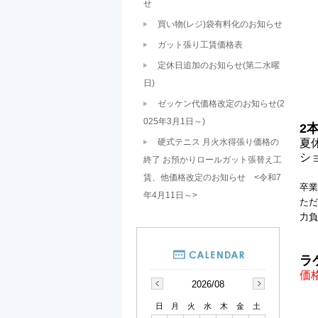
せ
買い物(レジ)袋有料化のお知らせ
ガット張り工賃価格表
定休日追加のお知らせ(第二水曜
日)
ゼッケン代価格改定のお知らせ(2
025年3月1日～)
2
硬式テニス 月火水得張り価格の
夏
シ
終了 お預かりロールガット張替え工
賃、他価格改定のお知らせ <令和7
卒業
年4月11日～>
ただ
力負
ラ
価
2026/08
日
月
火
水
木
金
土