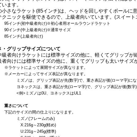
ています。
の小さなラケット(85インチ)は、ヘッドを回しやすくボールに
テクニックを駆使できるので、上級者向いています。(スイート
95インチ(初中級者向け)※初心者用オールラウンドラケット
90インチ(中上級者向け)※通常サイズ
85インチ(上級者向け)
さ・グリップサイズについて
中級者向けラケットには標準サイズの他に、軽くてグリップが
級者向けには標準サイズの他に、重くてグリップも太いサイズ
※ラケットによって展開サイズが異なります。
※メーカーによってサイズ表記が異なります。
ミズノは、グリップ表記が先
(数字)
で
、重さ表記が後(ローマ字)に
ヨネックスは、重さ表記が先
(ローマ字)
で
、グリップ表記が後
(数字)
<例>
ミズノは0U、ヨネックスはUL1
重さについて
下記のサイズの間の仕上りになります。
ミズノ(フレームのみ)
X:216g～230g(軽め)
U:231g～245g(標準)