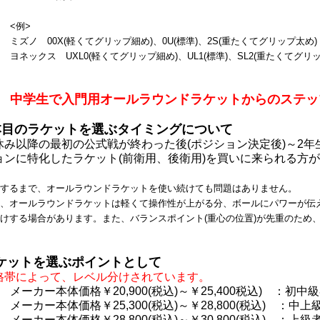
<例>
ミズノ 00X(軽くてグリップ細め)、0U(標準)、2S(重たくてグリップ太め)
ヨネックス UXL0(軽くてグリップ細め)、UL1(標準)、SL2(重たくてグリ
中学生で入門用オールラウンドラケットからのステッ
本目のラケットを選ぶタイミングについて
休み以降の最初の公式戦が終わった後(ポジション決定後)～2
ョンに特化したラケット(前衛用、後衛用)を買いに来られる方
するまで、オールラウンドラケットを使い続けても問題はありません。
、オールラウンドラケットは軽くて操作性が上がる分、ボールにパワーが伝
けする場合があります。
また、バランスポイント(重心の位置)が先重のため
ケットを選ぶポイントとして
格帯によって、レベル分けされています。
メーカー本体価格￥20,900(税込)～￥25,400税込) ：初中
メーカー本体価格￥25,300(税込)～￥28,800(税込) ：中
メーカー本体価格￥28,800(税込)～￥30,800(税込) ：上級