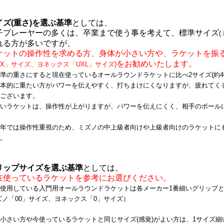
イズ(重さ)を選ぶ基準
としては、
子プレーヤーの多くは、卒業まで使う事を考えて、標準サイズ
れる方が多いですが、
ケットの操作性を求める方、身体が小さい方や、ラケットを振
をお勧めいたします。
X」サイズ、ヨネックス「UXL」サイズ)
準の重さにすると現在使っているオールラウンドラケットに比べ2サイズ(約4
本的に重たい方がパワーを伝えやすく、打ちまけにくなりますが、疲れてくる
ございます。
いラケットは、操作性が上がりますが、パワーを伝えにくく、
相手のボール
年では
操作性重視のため、ミズノの
中上級者向けや上級者向けのラケットに
。
リップサイズを選ぶ基準
としては、
在使っているラケットを参考にお選びください。
使用している入門用オールラウンドラケットは各メーカー1番細いグリップ
ズノ「00」サイズ、ヨネックス「0」サイズ）
小さい方や今使っているラケットと同じサイズ(感覚)がよい方は、1サイズ細