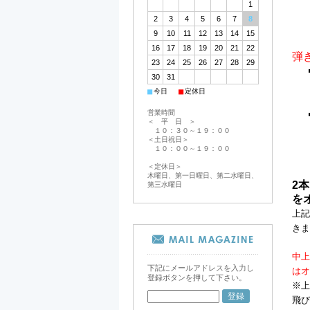
1
2
3
4
5
6
7
8
9
10
11
12
13
14
15
16
17
18
19
20
21
22
弾
23
24
25
26
27
28
29
30
31
■
■
今日
定休日
営業時間
＜ 平 日 ＞
１０：３０～１９：００
＜土日祝日＞
１０：００～１９：００
＜定休日＞
木曜日、第一日曜日、第二水曜日、
2本
第三水曜日
を
上記
きま
中上
下記にメールアドレスを入力し
はオ
登録ボタンを押して下さい。
※上
飛び