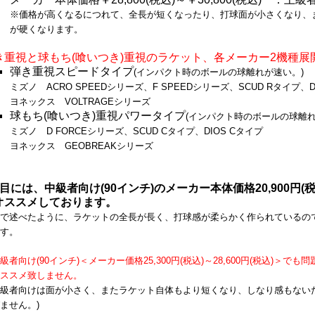
※価格が高くなるにつれて、全長が短くなったり、打球面が小さくなり、
が硬くなります。
き重視と球もち(喰いつき)重視のラケット、各メーカー2機種展
弾き重視スピードタイプ
(インパクト時のボールの球離れが速い。)
ミズノ ACRO SPEEDシリーズ、F SPEEDシリーズ、SCUD Rタイプ、D
ヨネックス VOLTRAGEシリーズ
球もち(喰いつき)重視パワータイプ
(インパクト時のボールの球離れ
ミズノ D FORCEシリーズ、SCUD Cタイプ、DIOS Cタイプ
ヨネックス GEOBREAKシリーズ
目には、中級者向け(90インチ)のメーカー本体価格20,900円(税込
オススメしております。
で述べたように、ラケットの全長が長く、打球感が柔らかく作られているの
す。
級者向け(90インチ)＜メーカー価格25,300円(税込)～28,600円(税込)＞で
ススメ致しません。
級者向けは面が小さく、またラケット自体もより短くなり、しなり感
もない
ません。)