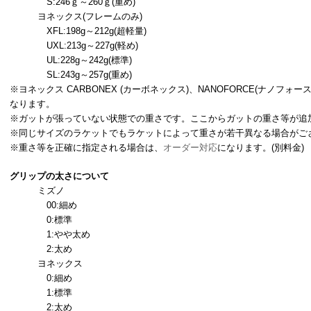
S:246ｇ～260ｇ(重め)
ヨネックス(フレームのみ)
XFL:198g～212g(超軽量)
UXL:213g～227g(軽め)
UL:228g～242g(標準)
SL:243g～257g(重め)
※ヨネックス CARBONEX (カーボネックス)、NANOFORCE(ナノフォ
なります。
※ガットが張っていない状態での重さです。ここからガットの重さ等が追加さ
※
同じサイズのラケットでもラケットによって重さが若干異なる場合がご
※重さ等を正確に指定される場合は、
オーダー対応
になります。(別料金)
グリップの太さについて
ミズノ
00:細め
0:標準
1:やや太め
2:太め
ヨネックス
0:細め
1:標準
2:太め