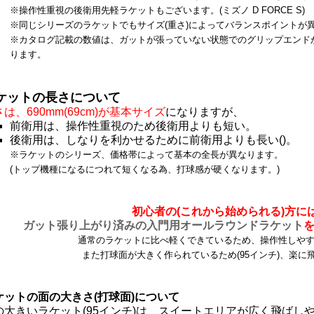
※操作性重視の後衛用先軽ラケットもございます。(ミズノ D FORCE S)
※同じシリーズのラケットでもサイズ(重さ)によってバランスポイントが
※カタログ記載の数値は、ガットが張っていない状態でのグリップエンド
ります。
ケットの長さについて
は、690mm(69cm)が基本サイズ
になりますが、
前衛用は、操作性重視のため後衛用よりも短い。
後衛用は、しなりを利かせるために前衛用よりも長い()。
※ラケットのシリーズ、価格帯によって基本の全長が異なります。
(トップ機種になるにつれて短くなる為、打球感が硬くなります。)
初心者の(これから始められる)方に
ガット張り上がり済みの入門用オールラウンドラケット
通常のラケットに比べ軽くできているため、操作性しやすく
また
打球面が大きく作られているため(95インチ)、
楽に
ケットの面の大きさ(打球面)について
の大きいラケット(95インチ)は、スイートエリアが広く飛ばし