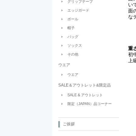
グリップテープ
い
エッジガード
面
な
ボール
帽子
バッグ
ソックス
重
初
その他
上
ウエア
ウエア
SALE＆アウトレット&限定品
SALE & アウトレット
限定（JAPAN）品コーナー
ご挨拶