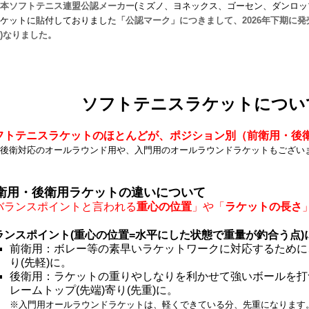
本ソフトテニス連盟公認メーカー
(ミズノ、ヨネックス、ゴーセン、ダンロッ
ケットに貼付しておりました
「公認マーク」につきまして、2026年下期に
)なりました。
ソフトテニスラケットについ
フトテニスラケットのほとんどが、ポジション別（前衛用・後
後衛対応のオールラウンド用
や、入門用のオールラウンドラケットもござい
衛用・後衛用ラケットの違いについて
バランスポイントと言われる
重心の位置
」や「
ラケットの長さ
ランスポイント(重心の位置=
水平にした状態で重量が釣合う点
)
前衛用：ボレー等の素早いラケットワークに対応するために
り(先軽)に。
後衛用：ラケットの重りやしなりを利かせて強いボールを打
レームトップ(先端)寄り(先重)に。
※入門用オールラウンドラケットは、軽くできている分、先重になります