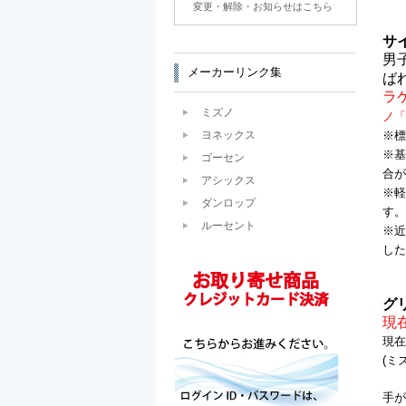
変更・解除・お知らせはこちら
サ
男
メーカーリンク集
ば
ラ
ミズノ
ノ「
ヨネックス
※標
※基
ゴーセン
合が
アシックス
※軽
ダンロップ
す。
ルーセント
※近
した
グ
現
現在
(ミ
手が