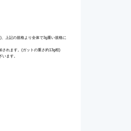
ース)、上記の規格より全体で3g重い規格に
れます。(ガットの重さ約13g程)
ざいます。