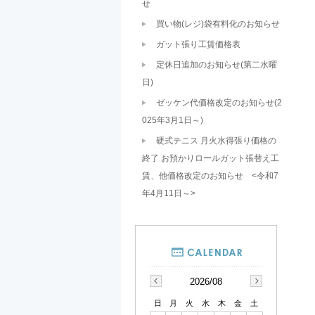
せ
買い物(レジ)袋有料化のお知らせ
ガット張り工賃価格表
定休日追加のお知らせ(第二水曜
日)
ゼッケン代価格改定のお知らせ(2
025年3月1日～)
硬式テニス 月火水得張り価格の
終了 お預かりロールガット張替え工
賃、他価格改定のお知らせ <令和7
年4月11日～>
2026/08
日
月
火
水
木
金
土