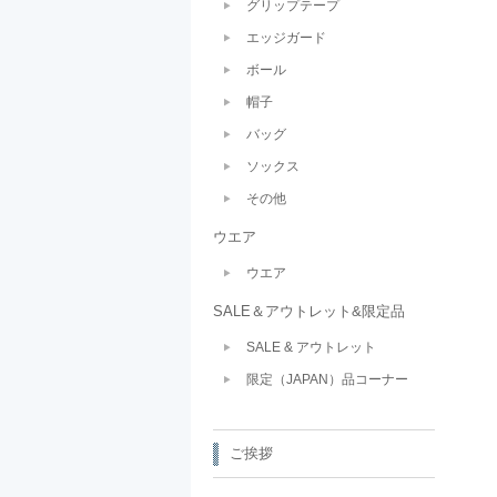
グリップテープ
エッジガード
ボール
帽子
バッグ
ソックス
その他
ウエア
ウエア
SALE＆アウトレット&限定品
SALE & アウトレット
限定（JAPAN）品コーナー
ご挨拶