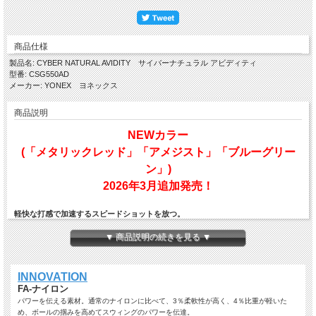
商品仕様
製品名: CYBER NATURAL AVIDITY サイバーナチュラル アビディティ
型番: CSG550AD
メーカー: YONEX ヨネックス
商品説明
NEWカラー
(「メタリックレッド」「アメジスト」「ブルーグリー
ン」)
2026年3月追加発売！
軽快な打感で加速するスピードショットを放つ。
芯糸に FA ナイロンモノフィラメントを用いることで、柔らかく衝撃の少ない打球
▼ 商品説明の続きを見る ▼
感を実現。
加えて、比重の軽い HM ナイロンコーティングを施すことで弾性率が向上し、軽快
にスピードボールが打てる性能に仕上げております。
INNOVATION
「これからソフトテニスに熱中してほしい」「上達に貪欲であってほしい」という
FA-ナイロン
想いを込め、
熱意や貪欲を意味する“AVIDITY”
に。
パワーを伝える素材。通常のナイロンに比べて、3％柔軟性が高く、4％比重が軽いた
め、ボールの掴みを高めてスウィングのパワーを伝達。