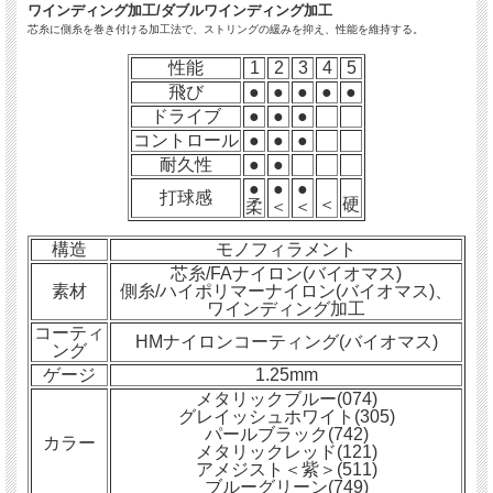
ワインディング加工/ダブルワインディング加工
芯糸に側糸を巻き付ける加工法で、ストリングの緩みを抑え、性能を維持する。
性能
1
2
3
4
5
飛び
●
●
●
●
●
ドライブ
●
●
●
コントロール
●
●
●
耐久性
●
●
●
●
●
打球感
＜
硬
柔
＜
＜
構造
モノフィラメント
芯糸/FAナイロン(バイオマス)
素材
側糸/ハイポリマーナイロン(バイオマス)、
ワインディング加工
コーティ
HMナイロンコーティング(バイオマス)
ング
ゲージ
1.25mm
メタリックブルー(074)
グレイッシュホワイト(305)
パールブラック(742)
カラー
メタリックレッド(121)
アメジスト＜紫＞(511)
ブルーグリーン(749)