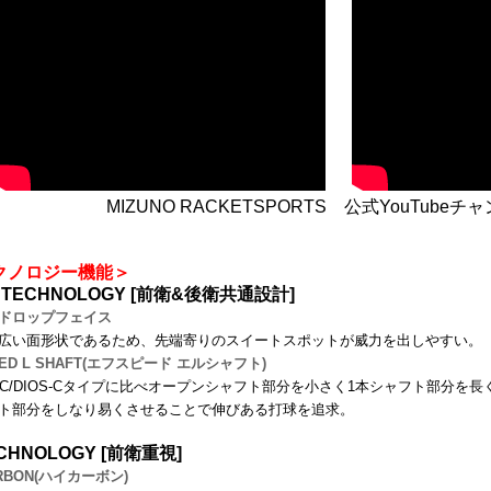
MIZUNO RACKETSPORTS 公式YouTube
クノロジー機能＞
 TECHNOLOGY [前衛&後衛共通設計]
ドロップフェイス
広い面形状であるため、先端寄りのスイートスポットが威力を出しやすい。
EED L SHAFT(エフスピード エルシャフト)
D-C/DIOS-Cタイプに比べオープンシャフト部分を小さく1本シャフト部分を長
ト部分をしなり易くさせることで伸びある打球を追求。
ECHNOLOGY [前衛重視]
ARBON(ハイカーボン)