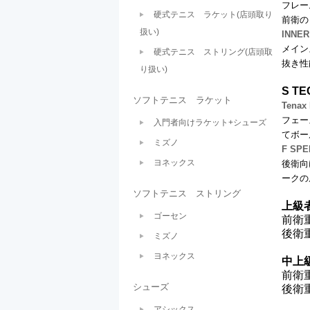
フレー
硬式テニス ラケット(店頭取り
前衛の
扱い)
INNE
メイン
硬式テニス ストリング(店頭取
抜き性
り扱い)
S T
ソフトテニス ラケット
Tena
フェー
入門者向けラケット+シューズ
てボー
ミズノ
F SP
ヨネックス
後衛向
ークの
ソフトテニス ストリング
上級者
ゴーセン
前衛
後衛
ミズノ
ヨネックス
中上
前衛
シューズ
後衛
アシックス