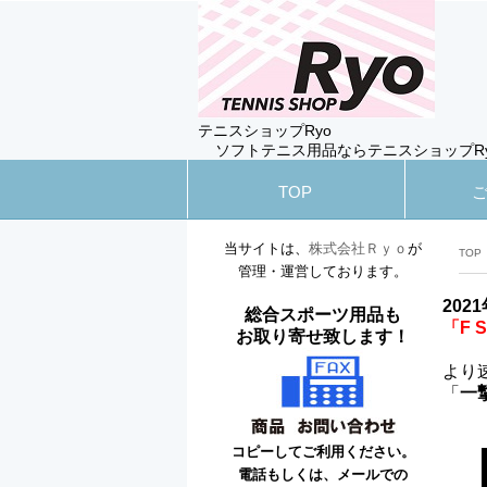
テニスショップRyo
ソフトテニス用品ならテニスショップR
TOP
当サイトは、
株式会社Ｒｙｏ
が
TOP
管理・運営しております。
202
総合スポーツ用品も
「F 
お取り寄せ致します！
より
「
一
コピーしてご利用ください。
電話もしくは、メールでの