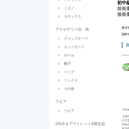
初中
ミズノ
前衛
後衛
ヨネックス
表示
アクセサリー品 他
3件
グリップテープ
エッジガード
ボール
帽子
バッグ
ソックス
その他
ウエア
ウエア
【4
の刃】
SALE＆アウトレット&限定品
TAN
炭治郎