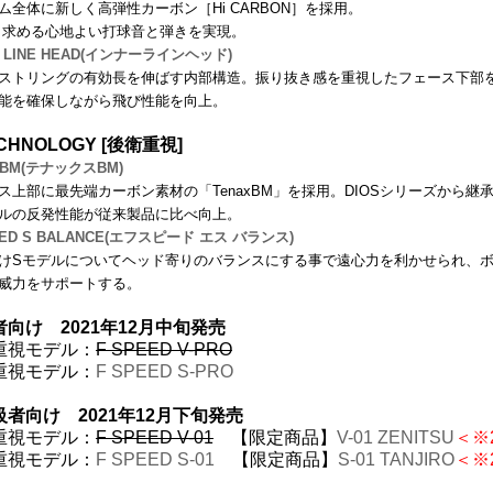
ム全体に新しく高弾性カーボン［Hi CARBON］を採用。
 求める心地よい打球音と弾きを実現。
R LINE HEAD(インナーラインヘッド)
ストリングの有効長を伸ばす内部構造。振り抜き感を重視したフェース下部
能を確保しながら飛び性能を向上。
ECHNOLOGY [後衛重視]
x BM(テナックスBM)
ス上部に最先端カーボン素材の「TenaxBM」を採用。DIOSシリーズから
ルの反発性能が従来製品に比べ向上。
EED S BALANCE(エフスピード エス バランス)
けSモデルについてヘッド寄りのバランスにする事で遠心力を利かせられ、
威力をサポートする。
向け 2021年12月中旬発売
重視モデル：
F SPEED V-PRO
重視モデル：
F SPEED S-PRO
級者向け 2021年12月下旬発売
重視モデル：
F SPEED V-01
【限定商品】
V-01 ZENITSU
＜※
重視モデル：
F SPEED S-01
【限定商品】
S-01 TANJIRO
＜※