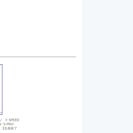
 F SPEED
ド S-PRO
 【生産終了