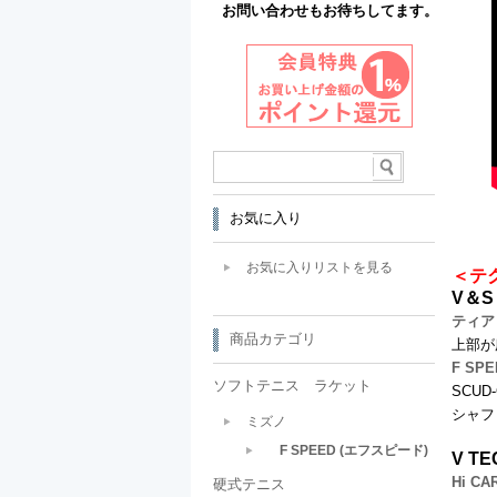
お問い合わせもお待ちしてます。
お気に入り
お気に入りリストを見る
＜テ
V＆S
ティア
商品カテゴリ
上部が
F SP
ソフトテニス ラケット
SCU
シャフ
ミズノ
F SPEED (エフスピード)
V T
Hi C
硬式テニス