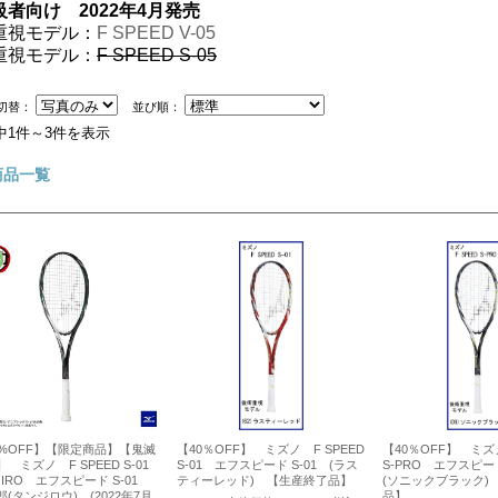
級者向け 2022年4月発売
重視モデル：
F SPEED V-05
重視モデル：
F SPEED S-05
切替：
並び順：
中1件～3件を表示
商品一覧
0%OFF】【限定商品】【鬼滅
【40％OFF】 ミズノ F SPEED
【40％OFF】 ミズノ
 ミズノ F SPEED S-01
S-01 エフスピード S-01 (ラス
S-PRO エフスピー
JIRO エフスピード S-01
ティーレッド) 【生産終了品】
(ソニックブラック)
(タンジロウ) (2022年7月
品】