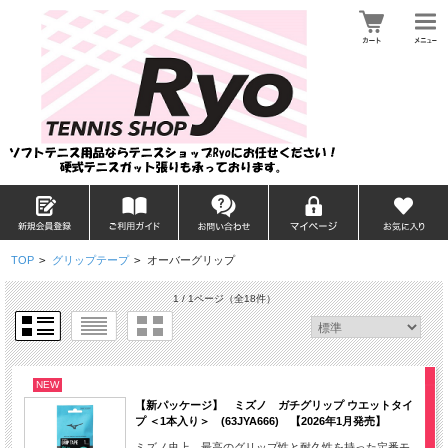
TOP
>
グリップテープ
>
オーバーグリップ
1 / 1ページ
（全18件）
NEW
【新パッケージ】 ミズノ ガチグリップ ウエットタイ
プ ＜1本入り＞ (63JYA666) 【2026年1月発売】
ミズノ史上、最高のグリップ性と耐久性を持った定番モ