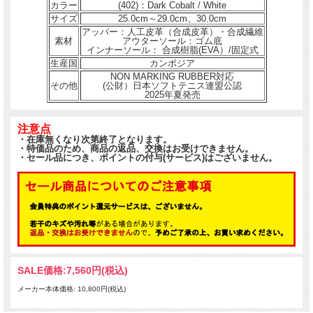
カラー
(402)：Dark Cobalt / White
サイズ
25.0cm～29.0cm、30.0cm
アッパー：人工皮革（合成皮革）・合成繊維
素材
アウターソール：ゴム底
インナーソール： 合成樹脂(EVA）/固定式
生産国
カンボジア
NON MARKING RUBBER対応
その他
(公財）日本ソフトテニス連盟公認
2025年夏発売
注意点
・在庫無くなり次第終了となります。
・特価品のため、商品の返品、交換はお受けできません。
・セール品につき、ポイントの付与(サービス)はございません。
SALE価格:
7,560円(税込)
メーカー本体価格: 10,800円(税込)