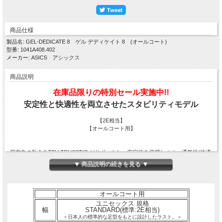
商品仕様
製品名: GEL-DEDICATE 8 ゲル デディケイト 8 (オールコート)
型番: 1041A408.402
メーカー: ASICS アシックス
商品説明
在庫品限りの特別セール実施中!!
安定性と快適性を両立させたスタビリティモデル
【2E相当】
【オールコート用】
横方向の動きをTPU TRUSSTIC がサポートし、安定性を発揮しつつ、通気性(快適
性)も追求。GEL-RESOLUTIONのDNAを継承し、コストパフォーマンスに優れた
▼ 商品説明の続きを見る ▼
スタビリティモデル。
TPU TRUSSTIC
DYNAWALLの機能を継承した、TPU TRUSSTICは、左右の動きに必要な、横方向
オールコート用
の安定性を向上。
ユニセックス 規格
幅
STANDARD(標準:2E相当)
＜日本人の標準的な足型をもとに設計したラスト。＞