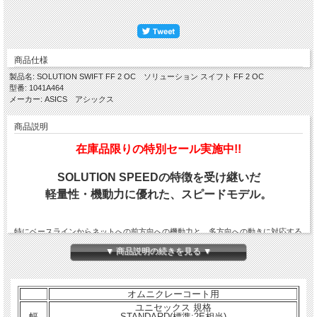
商品仕様
製品名: SOLUTION SWIFT FF 2 OC ソリューション スイフト FF 2 OC
型番: 1041A464
メーカー: ASICS アシックス
商品説明
在庫品限りの特別セール実施中!!
SOLUTION SPEEDの特徴を受け継いだ
軽量性・機動力に優れた、スピードモデル。
特にベースラインからネットへの前方向への機動力と、多方向への動きに対応する
柔軟性を発揮するように設計されています。
▼ 商品説明の続きを見る ▼
ミッドソールには、軽量のFLYTEFOAMを採用し、クッション性を高めています。
加えて中足部の樹脂製TRUSSTICにより、コート上で素早い蹴り出しや切り返しが
可能になります。
アウターソールは、SOLUTION SPEED FF 2 OCのソールデザインを反映した、オ
オムニクレーコート用
ムニ・クレーコート用モデルです。
ユニセックス 規格
幅
STANDARD(標準:2E相当)