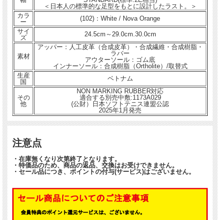
＜日本人の標準的な足型をもとに設計したラスト。＞
カラ
(102)：White / Nova Orange
ー
サイ
24.5cm～29.0cm.30.0cm
ズ
アッパー：人工皮革（合成皮革）・合成繊維・合成樹脂・
ラバー
素材
アウターソール：ゴム底
インナーソール：合成樹脂（Ortholite）/取替式
生産
ベトナム
国
NON MARKING RUBBER対応
その
適合する別売中敷:1173A029
他
(公財）日本ソフトテニス連盟公認
2025年1月発売
注意点
・在庫無くなり次第終了となります。
・特価品のため、商品の返品、交換はお受けできません。
・セール品につき、ポイントの付与(サービス)はございません。