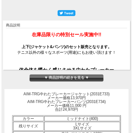
商品説明
在庫品限りの特別セール実施中!!
上下(ジャケット&パンツ)のセット販売となります。
テニス以外の様々なスポーツ(用途)にもお使い頂けます！
体全体を暖かく感じさせる中わたブレーカー
▼ 商品説明の続きを見る ▼
保温性素材を使用しており、衣服内の温かさを 提供・表地には優れたはっ水性を
追求したタフタ素材を採用
AIM-TRG（エイムトレーニング）の中わたブレーカーフーディー・コレクション
AIM-TRG中わたブレーカージャケット(2031E733)
の象徴的なグラフィックとして、部活生（アスリート）一人一人の「志」を表現し
メーカー価格13,970円
AIM-TRG中わたブレーカーパンツ(2031E734)
た「CJ LINE（シージェーライン）」及び、コレクションネーム、部活生（アスリ
メーカー価格11,000 円
ート）の志をサポートする「BREAK THROUGH,REACH HIGHER（今の自分を超
合計24,970円
えて、高みを目指す）」のメッセージをプリントを採用
「背中を温め、全身を暖かく。」吸湿発熱素材集約を熱感知センサーのある背中に
カラー
ミッドナイト(400)
配置することで、体全体を暖かく感じさせるBACKWARMを採用
Lサイズ
残りサイズ
主素材の50%以上にリサイクル素材を採用した環境にも配慮したウエア
3XLサイズ