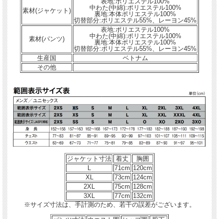
表地:ポリエステル100%
中わた(中綿):ポリエステル100%
素材(ジャケット)
裏地:本体ポリエステル100%
切替部分:ポリエステル55%、レーヨン45%
表地:ポリエステル100%
中わた(中綿):ポリエステル100%
素材(パンツ)
裏地:本体ポリエステル100%
切替部分:ポリエステル55%、レーヨン45%
生産国
ベトナム
その他
ジャケット寸法
着丈
胸囲
L
71cm
120cm
XL
73cm
124cm
2XL
75cm
128cm
3XL
77cm
132cm
※サイズ寸法は、手計測のため、若干の誤差がございます。