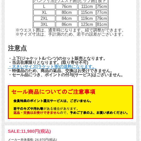
パンツ寸法
ウエスト囲
ヒップ囲
股下
L
76cm
111cm
75cm
XL
80cm
115cm
77cm
2XL
84cm
119cm
79cm
3XL
86cm
123cm
81cm
※ウエスト囲は、通常時になります。紐で調整ができます。
※サイズ寸法は、手計測のため、若干の誤差がございます。
注意点
・上下(ジャケット&パンツ)のセット販売となります。
・当店在庫限りとなります。(取り寄せ不可)
・大きいサイズ(ラケット等)の送料になります。
・特価品のため、商品の返品、交換はお受けできません。
・セール品につき、ポイントの付与(サービス)はございません。
SALE:
11,980円(税込)
メーカー本体価格: 24,970円(税込)