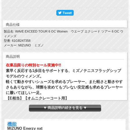
商品仕様
製品名: WAVE EXCEED TOUR 6 OC Women ウエーブ エクシード ツアー 6 OC ウ
ィメンズ
型番: 61GB247358
メーカー: MIZUNO ミズノ
商品説明
在庫品限りの特別セール実施中!!
素早く反応する1歩目をサポートする、ミズノテニスフラッグシップ
モデルのウィメンズ。
軽くて動きやすいシューズを求めるプレーヤー、また軽さと動きやす
さもありながら、球際を攻めてもブレない安定感も求めるプレーヤー
に履いてほしい一足。
【E相当】【オムニクレーコート用】
▼ 商品説明の続きを見る ▼
機能
MIZUNO Enerzy nxt