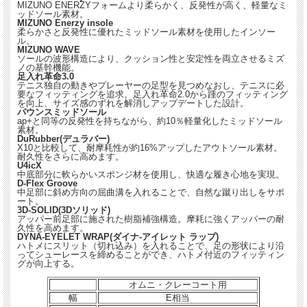
MIZUNO ENERZYフォームより柔らかく、反発性が高く、軽量なミ
ッドソール素材。
MIZUNO Enerzy insole
柔らかさと反発性に優れたミッドソール素材を使用したインソー
ル。
MIZUNO WAVE
ソールの波形構造により、クッション性と安定性を両立させるミズ
ノの基幹機能。
足入れ革命3.0
テニス独自の動きやプレーヤーの足型を見つめなおし、テニスに必
要なフィッティングを追求。足入れ革命2.0から踵のフィッティング
を向上、サイズ感のずれを解消しアップデートした設計。
パウンスミッドソール
ap+と同等の反発性を持ちながら、約10％軽量化したミッドソール
素材。
DuRubber(デュラバー)
X10と比較して、耐摩耗性が約16%アップしたアウトソール素材。
耐久性をさらに高めます。
U4icX
中底部分に軟らかいスポンジ材を使用し、快適な履き心地を実現。
D-Flex Groove
中足部に斜め方向の屈曲溝を入れることで、自然な蹴り出しをサポ
ート。
3D-SOLID(3Dソリッド)
アッパー前足部に施された樹脂補強構造。摩耗に強くアッパーの耐
久性を高めます。
DYNA-EYELET WRAP(ダイナ-アイレット ラップ)
ハトメにスリット（切れ込み）を入れることで、足の形状により沿
ってシューレースを締めることができ、ハトメ付近のフィッティン
グが向上する。
オムニ・クレーコート用
幅
E相当