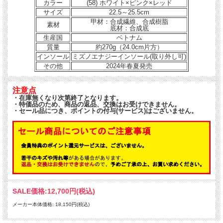
カラー
(58) ホワイト×ピンク×レッド
サイズ
22.5～25.5cm
甲材：合成繊維、合成樹脂
素材
底材：合成底
生産国
ベトナム
質量
約270g（24.0cm片方）
インソール
ミズノエナジーインソール(取り外し可)
その他
2024年春夏発売
注意点
・在庫無くなり次第終了となります。
・特価品のため、商品の返品、交換はお受けできません。
・セール品につき、ポイントの付与(サービス)はございません。
SALE価格:
12,700円(税込)
メーカー本体価格: 18,150円(税込)