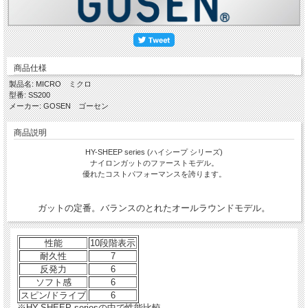
商品仕様
製品名: MICRO ミクロ
型番: SS200
メーカー: GOSEN ゴーセン
商品説明
HY-SHEEP series (ハイシープ シリーズ)
ナイロンガットのファーストモデル。
優れたコストパフォーマンスを誇ります。
ガットの定番。バランスのとれたオールラウンドモデル。
性能
10段階表示
耐久性
7
反発力
6
ソフト感
6
スピン/ドライブ
6
※HY-SHEEP seriesの中で性能比較