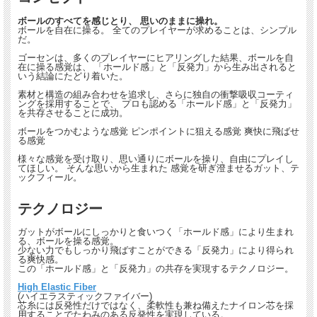
ボールのすべてを感じとり、 思いのままに操れ。
ボールを自在に操る。 全てのプレイヤーが求めることは、シンプル
だ。
ゴーセンは、多くのプレイヤーにヒアリングした結果、ボールを自
在に操る感覚は、 「ホールド感」と「反発力」から生み出されると
いう結論にたどり着いた。
素材と構造の組み合わせを追求し、さらに独自の衝撃吸収コーティ
ングを採用することで、 プロも認める「ホールド感」と「反発力」
を共存させることに成功。
ボールをつかむような感覚 ピンポイントに狙える感覚 爽快に飛ばせ
る感覚
様々な感覚を受け取り、思い通りにボールを操り、自由にプレイし
てほしい。 そんな思いから生まれた 感覚を研ぎ澄ませるガット、テ
ックフィール。
テクノロジー
ガットがボールにしっかりと食いつく「ホールド感」により生まれ
る、ボールを操る感覚。
少ない力でもしっかり飛ばすことができる「反発力」により得られ
る爽快感。
この「ホールド感」と「反発力」の共存を実現するテクノロジー。
High Elastic Fiber
(ハイエラスティックファイバー)
芯糸には反発性だけではなく、柔軟性も兼ね備えたナイロン芯を採
用することでたわみのある反発性を実現している。