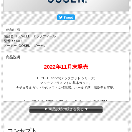
商品仕様
製品名: TECFEEL テックフィール
型番: SS609
メーカー: GOSEN ゴーセン
商品説明
2022年11月末発売
TECGUT series(テックガット シリーズ)
マルチフィラメントの基本ガット。
ナチュラルガット並のソフトな打球感、ホールド感、高反発を実現。
プロが認める「爽快な飛び」×「ボールを操る感触」
▼ 商品説明の続きを見る ▼
高反発ナイロン芯をTECGUT(テックガット)の特長でもある
弾力性のあるマルチ層で包み込むことにより、
高い反発性(たわみ)と適度なホールド感を両立させた
オールラウンドガット。
コンセプト