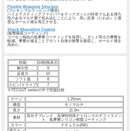
Flexible Wrapping Structure
(フレキシブルラッピング構造)
ハイエラスティックファイバーをテックガットの特長でもある弾力
性のあるマルチ層で包み込むことにより、高い反発（たわみ）と適
度なホールド感を両立させる。
Shock Absorption Coating
(衝撃吸収コーティング)
ゴーセン独自の低摩擦コーティングを採用し、ガット同士の摩擦を
軽減。摩擦が減ることでガット自体が衝撃を吸収し、ホールド感を
高めた。
性能
10段階表示
耐久性
9
反発力
10
ソフト感
8
スピン/ドライブ
7
※TECGUT seriesの中で性能比較
ゲージ
1.25mm
構造
モノマルチ
長さ
11.0m
高分子ブレンド、高弾性特殊ナイロンマルチフィラメン
素材
ト、低摩擦シリコン樹脂コーティング
カラー
ナチュラル(NA)
適正テン