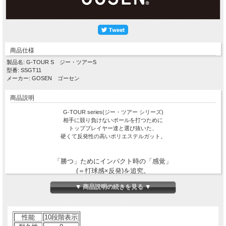
商品仕様
製品名: G-TOUR S ジー・ツアーS
型番: SSGT11
メーカー: GOSEN ゴーセン
商品説明
G-TOUR series(ジー・ツアー シリーズ)
相手に競り負けないボールを打つために
トッププレイヤー達と選び抜いた、
硬くて反発性の高いポリエステルガット。
「勝つ」ためにインパクト時の「感覚」
(＝打球感×反発)を追究。
くいつきの良い打球感と反発性 ( 初速 ) の
▼ 商品説明の続きを見る ▼
速さという相反する、
2つの要素を兼ね備えたハードヒッター向け
ポリエステルガット。
性能
10段階表示
（トッププレイヤー向け）