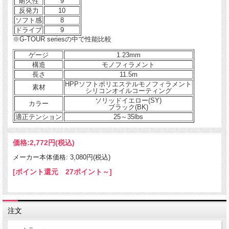
耐久性
9
反発力
10
ソフト感
8
ドライブ
9
※G-TOUR seriesの中で性能比較
ゲージ
1.23mm
構造
モノフィラメント
長さ
11.5m
HPPソフトポリエステルモノフィラメント
素材
シリコンオイルコーティング
ソリッドイエロー(SY)
カラー
ブラック(BK)
適正テンション
25～35lbs
価格:
2,772円
(税込)
メーカー本体価格: 3,080円(税込)
[ポイント還元 27ポイント～]
注文